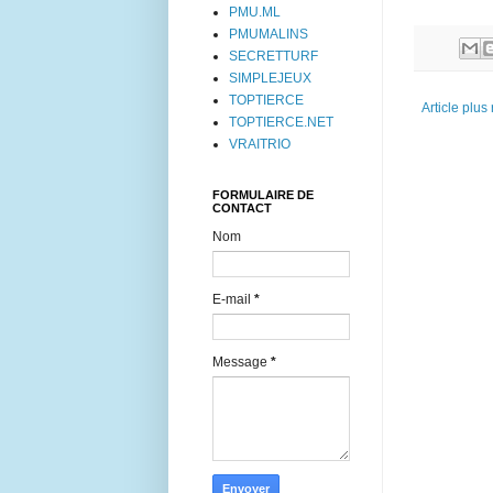
PMU.ML
PMUMALINS
SECRETTURF
SIMPLEJEUX
TOPTIERCE
Article plus
TOPTIERCE.NET
VRAITRIO
FORMULAIRE DE
CONTACT
Nom
E-mail
*
Message
*