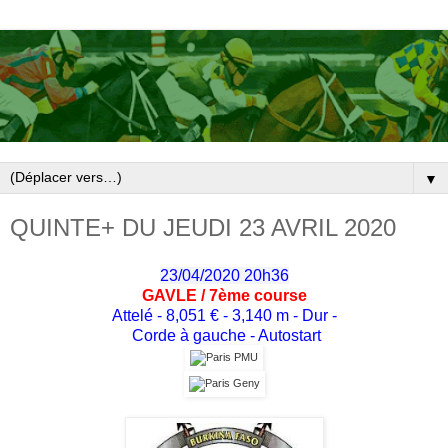
▼
QUINTE+ DU JEUDI 23 AVRIL 2020
23/04/2020 20h36
GAVLE / 7
ème
course
Attelé - 8,051 € - 3,140 m - Dur -
Corde à gauche - Autostart