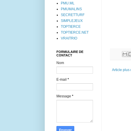
PMU.ML
PMUMALINS
SECRETTURF
SIMPLEJEUX
TOPTIERCE
TOPTIERCE.NET
VRAITRIO
FORMULAIRE DE
CONTACT
Nom
Article plus
E-mail
*
Message
*