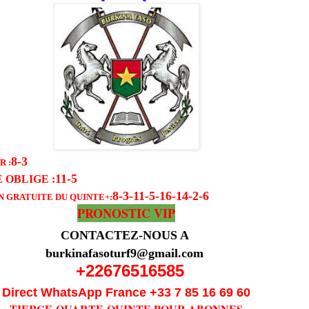
8-3
 :
11-5
 OBLIGE
:
8-3-11-5-16-14-2-6
N GRATUITE DU QUINTE
+:
PRONOSTIC VIP
CONTACTEZ-NOUS A
burkinafasoturf9@gmail.com
+22676516585
Direct WhatsApp France +33 7 85 16 69 60
TIERCE-QUARTE-QUINTE POUR ABONNES