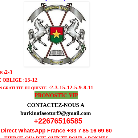
2-3
 :
15-12
 OBLIGE
:
2-3-15-12-5-9-8-11
N GRATUITE DU QUINTE
+:
PRONOSTIC VIP
CONTACTEZ-NOUS A
burkinafasoturf9@gmail.com
+22676516585
Direct WhatsApp France +33 7 85 16 69 60
TIERCE-QUARTE-QUINTE POUR ABONNES