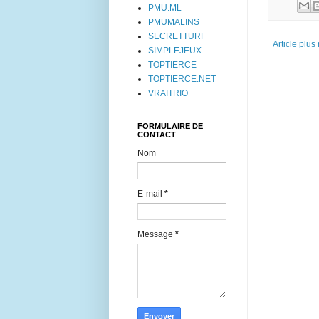
PMU.ML
PMUMALINS
SECRETTURF
Article plus
SIMPLEJEUX
TOPTIERCE
TOPTIERCE.NET
VRAITRIO
FORMULAIRE DE
CONTACT
Nom
E-mail
*
Message
*