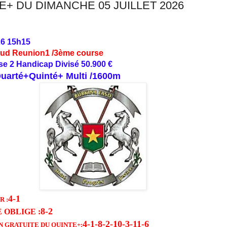
E+ DU DIMANCHE 05 JUILLET 2026
26 15h15
oud Reunion1 /3ème course
se 2 Handicap Divisé 50.900 €
Quarté+Quinté+ Multi /1600m
4-1
 :
8-2
 OBLIGE
:
4-1-8-2-10-3-11-6
N GRATUITE DU QUINTE
+: