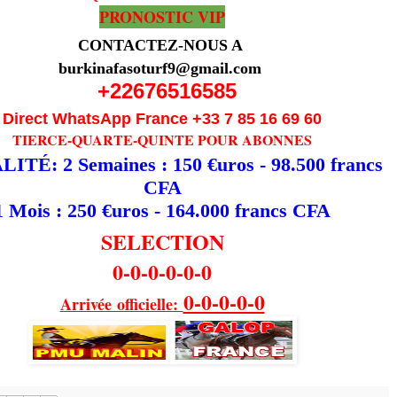
PRONOSTIC VIP
CONTACTEZ-NOUS A
burkinafasoturf9@gmail.com
+22676516585
Direct WhatsApp France +33 7 85 16 69 60
TIERCE-QUARTE-QUINTE POUR ABONNES
TÉ: 2 Semaines : 150 €uros - 98.500 francs
CFA
1 Mois : 250 €uros - 164.000 francs CFA
SELECTION
0-0-0-0-0-0
0-0-0-0-0
Arrivée officielle: